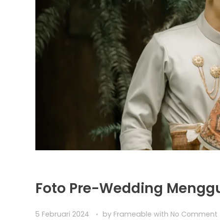
Foto Pre-Wedding Menggu
5 Februari 2024
by
Frameable
with
No Comment