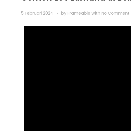
5 Februari 2024
by
Frameable
with
No Comment