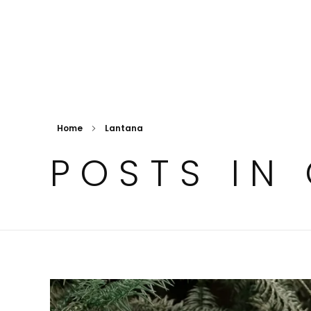
LR/ACR Presets & Video LUTs
Frameable Films
Home
Lantana
POSTS IN