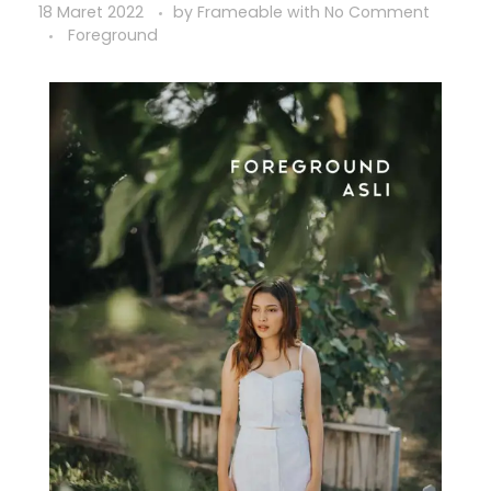
18 Maret 2022
by
Frameable
with
No Comment
Foreground