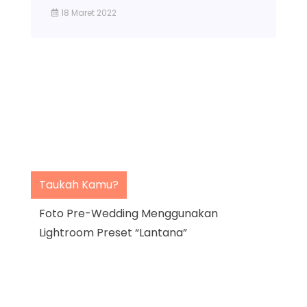
18 Maret 2022
Taukah Kamu?
Contoh LUT L
Footages