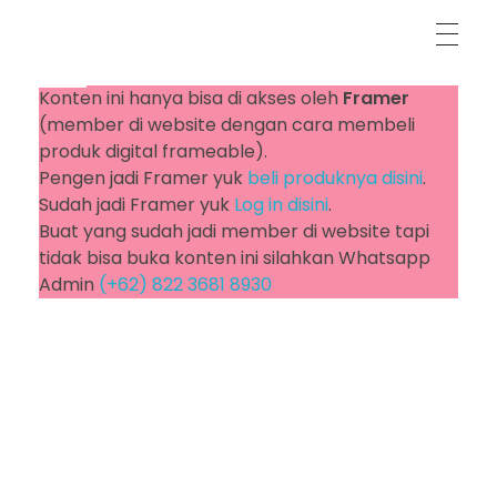
Konten ini hanya bisa di akses oleh
Framer
LR/ACR Presets & Video LUTs
Frameable Films
(member di website dengan cara membeli
produk digital frameable).
Pengen jadi Framer yuk
beli produknya disini
.
Sudah jadi Framer yuk
Log in disini
.
Buat yang sudah jadi member di website tapi
tidak bisa buka konten ini silahkan Whatsapp
Admin
(+62) 822 3681 8930