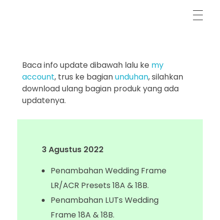
LR/ACR Presets & Video LUTs
Frameable Films
Baca info update dibawah lalu ke
my
account
, trus ke bagian
unduhan
, silahkan
download ulang bagian produk yang ada
updatenya.
3 Agustus 2022
Penambahan Wedding Frame
LR/ACR Presets 18A & 18B.
Penambahan LUTs Wedding
Frame
18A & 18B
.