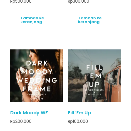
Rp
500.000
Rp
300.000
Tambah ke
Tambah ke
keranjang
keranjang
Dark Moody WF
Fill ‘Em Up
Rp
200.000
Rp
100.000